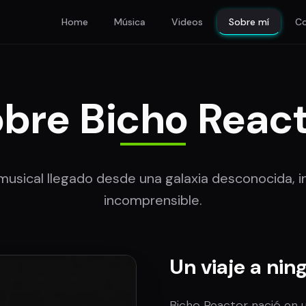
Home
Música
Videos
Sobre mí
C
bre Bicho Reac
musical llegado desde una galaxia desconocida, i
incomprensible.
Un viaje a nin
Bicho Reactor nació en u