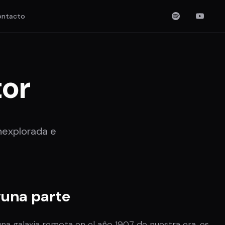
ontacto
tor
nexplorada e
guna parte
na galaxia remota en el año 1907 de nuestra era, es