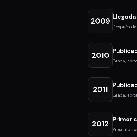
Llegada 
2009
Después de u
Publica
2010
Graba, edita
Publicac
2011
Graba, edita
Primer 
2012
Presentación