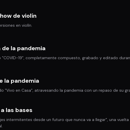
how de violín
ersiones en violín.
m de la pandemia
co "COVID-19", completamente compuesto, grabado y editado duran
de la pandemia
do "Vivo en Casa", atravesando la pandemia con un repaso de su gra
 a las bases
es intermitentes desde un futuro que nunca va a llegar", una vuelta
l.