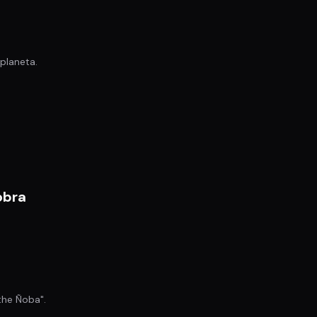
 planeta.
obra
 the Ñoba".