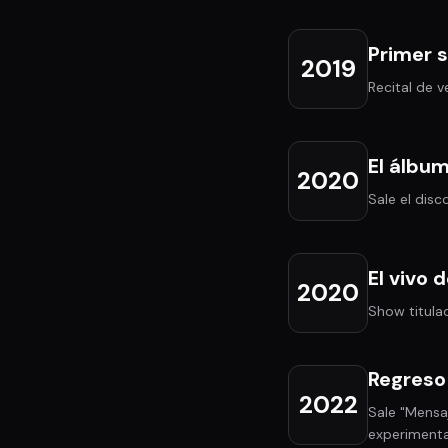
Primer s
2019
Recital de v
El álbu
2020
Sale el dis
El vivo 
2020
Show titula
Regreso
2022
Sale "Mensaj
experimenta